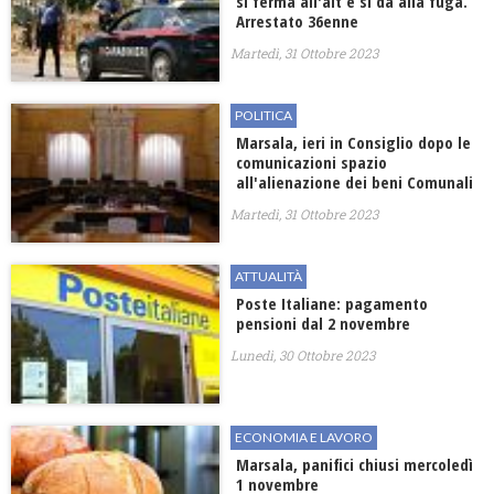
si ferma all'alt e si da alla fuga.
Arrestato 36enne
Martedì, 31 Ottobre 2023
POLITICA
Marsala, ieri in Consiglio dopo le
comunicazioni spazio
all'alienazione dei beni Comunali
Martedì, 31 Ottobre 2023
ATTUALITÀ
Poste Italiane: pagamento
pensioni dal 2 novembre
Lunedì, 30 Ottobre 2023
ECONOMIA E LAVORO
Marsala, panifici chiusi mercoledì
1 novembre