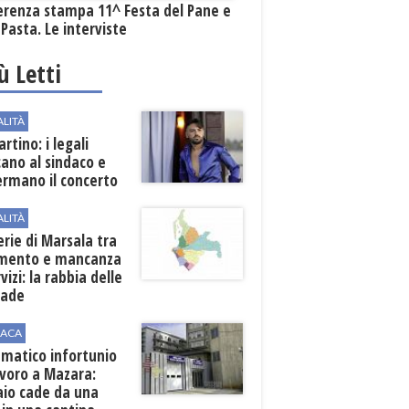
erenza stampa 11^ Festa del Pane e
 Pasta. Le interviste
iù Letti
ALITÀ
rtino: i legali
cano al sindaco e
ermano il concerto
ALITÀ
erie di Marsala tra
amento e mancanza
rvizi: la rabbia delle
rade
ACA
matico infortunio
avoro a Mazara:
aio cade da una