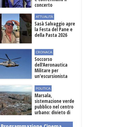
concerto
ATTUALITÀ
Sasà Salvaggio apre
la Festa del Pane e
della Pasta 2026
CRONACA
Soccorso
dell'Aeronautica
Militare per
un'escursionista
ferita nella Riserva
dello Zingaro
POLITICA
Marsala,
sistemazione verde
pubblico nel centro
urbano: divieto di
sosta nelle vie
interessate
Programmazione Cinema