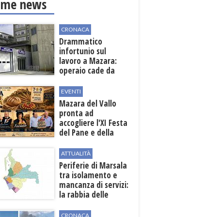
ime news
CRONACA
Drammatico
infortunio sul
lavoro a Mazara:
operaio cade da
una scala in una
cantina vinicola
EVENTI
Mazara del Vallo
pronta ad
accogliere l'XI Festa
del Pane e della
Pasta
ATTUALITÀ
Periferie di Marsala
tra isolamento e
mancanza di servizi:
la rabbia delle
contrade
CRONACA