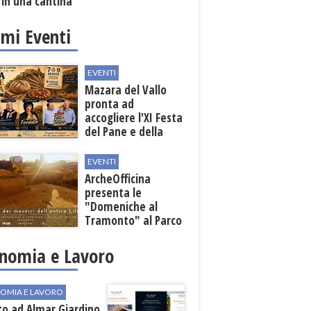
 in una cantina
ola
imi Eventi
EVENTI
Mazara del Vallo
pronta ad
accogliere l'XI Festa
del Pane e della
Pasta
EVENTI
ArcheOfficina
presenta le
"Domeniche al
Tramonto" al Parco
Archeologico di
Lilibeo
nomia e Lavoro
OMIA E LAVORO
to ad Almar Giardino