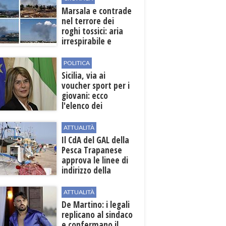
Marsala e contrade
nel terrore dei
roghi tossici: aria
irrespirabile e
rischio patologie
POLITICA
Sicilia, via ai
voucher sport per i
giovani: ecco
l'elenco dei
beneficiari
ATTUALITÀ
Il CdA del GAL della
Pesca Trapanese
approva le linee di
indirizzo della
Strategia
territoriale di
ATTUALITÀ
sviluppo
De Martino: i legali
replicano al sindaco
e confermano il