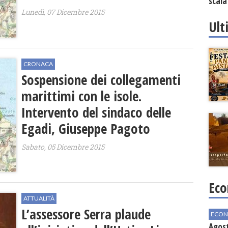
scala
vinic
Lunedì, 07 Dicembre 2015
Ult
CRONACA
Sospensione dei collegamenti
marittimi con le isole.
Intervento del sindaco delle
Egadi, Giuseppe Pagoto
Sabato, 05 Dicembre 2015
Eco
ATTUALITÀ
L’assessore Serra plaude
ECON
Agos