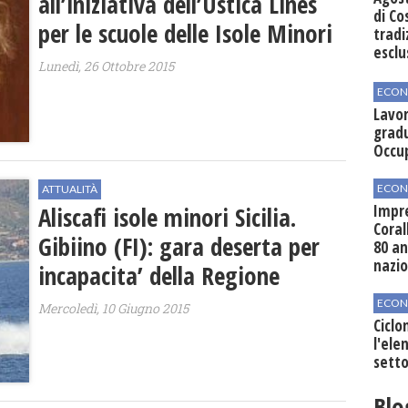
all’iniziativa dell’Ustica Lines
di Co
per le scuole delle Isole Minori
tradi
esclu
Lunedì, 26 Ottobre 2015
agli 
ECON
Lavor
gradu
Occu
ECON
ATTUALITÀ
Aliscafi isole minori Sicilia.
Impre
Coral
Gibiino (FI): gara deserta per
80 an
nazi
incapacita’ della Regione
ECON
Mercoledì, 10 Giugno 2015
Ciclo
l'elen
setto
Blo