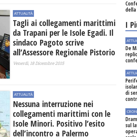
Conf
della
ATTUALITÀ
Tagli ai collegamenti marittimi
I P
da Trapani per le Isole Egadi. Il
sindaco Pagoto scrive
ATTU
De Ma
all’Assessore Regionale Pistorio
repli
conf
Venerdì, 18 Dicembre 2015
ATTU
Perif
isol
di se
ATTUALITÀ
cont
Nessuna interruzione nei
collegamenti marittimi con le
CRON
Dram
Isole Minori. Positivo l’esito
sul l
dell’incontro a Palermo
oper