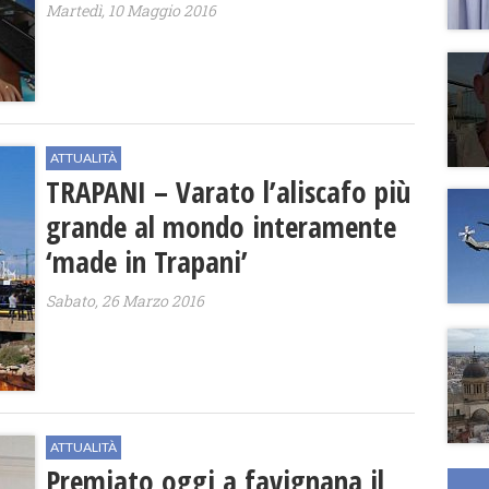
Martedì, 10 Maggio 2016
ATTUALITÀ
TRAPANI – Varato l’aliscafo più
grande al mondo interamente
‘made in Trapani’
Sabato, 26 Marzo 2016
ATTUALITÀ
Premiato oggi a favignana il