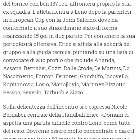
del torneo con ben 137 reti, affronterà proprio la sua
ex squadra. L'atleta rientra a Leno dopo la parentesi
in European Cup con la Jomi Salerno, dove ha
confermato il suo straordinario stato di forma
realizzando 15 gol in due partite. Per contenere la sua
pericolosità offensiva, Erice si affida alla solidità del
gruppo e alla guida tecnica, puntando su una lista di
convocate di alto profilo che include Ahanda,
Assana, Bernabei, Cozzi, Dalle Crode, De Marinis, Do
Nascimento, Fanton, Ferraresi, Gandulfo, Iacovello,
Kapitanovic, Losio, Manojlovic, Martinez Bizzotto,
Pessoa, Severin, Tarbuch e Zizzo.
Sulla delicatezza dell'incontro si è espressa Nicole
Bernabei, centrale della Handball Erice: «Domani ci
aspetta una partita difficile contro Leno, come tutte
del resto. Dovremo essere molto concentrate e dare il
massimo per tutti i 60 minuti. In questo momento i