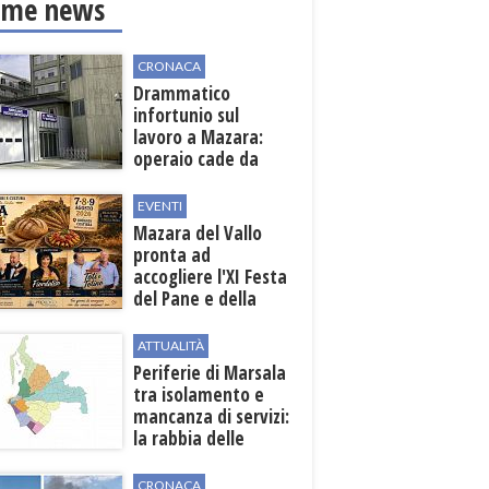
ime news
CRONACA
Drammatico
infortunio sul
lavoro a Mazara:
operaio cade da
una scala in una
cantina vinicola
EVENTI
Mazara del Vallo
pronta ad
accogliere l'XI Festa
del Pane e della
Pasta
ATTUALITÀ
Periferie di Marsala
tra isolamento e
mancanza di servizi:
la rabbia delle
contrade
CRONACA