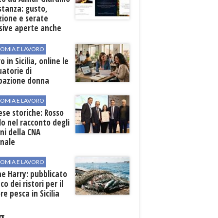
stanza: gusto,
zione e serate
sive aperte anche
ospiti esterni
OMIA E LAVORO
o in Sicilia, online le
atorie di
pazione donna
OMIA E LAVORO
se storiche: Rosso
lo nel racconto degli
ni della CNA
onale
OMIA E LAVORO
ne Harry: pubblicato
co dei ristori per il
re pesca in Sicilia
g