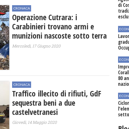
di Co
CRONACA
tradi
Operazione Cutrara: i
esclu
agli 
Carabinieri trovano armi e
ECON
munizioni nascoste sotto terra
Lavor
gradu
Mercoledì, 17 Giugno 2020
Occu
ECON
Impre
Coral
80 an
nazi
CRONACA
Traffico illecito di rifiuti, GdF
ECON
sequestra beni a due
Ciclo
l'elen
castelvetranesi
setto
Giovedì, 14 Maggio 2020
Blo