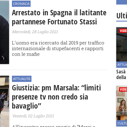
CRONACA
Arrestato in Spagna il latitante
Ult
partannese Fortunato Stassi
Mercoledì, 28 Luglio 2021
L'uomo era ricercato dal 2019 per traffico
internazionale di stupefacenti e rapporti
con le mafie
ATTU
Sasà 
della
ATTUALITÀ
Giustizia: pm Marsala: “limiti
presenze tv non credo sia
bavaglio”
Venerdì, 02 Luglio 2021
CULT
All’incontro presso spazio di “Morsi e