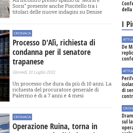
Conf
Sorsi” presente anche Piscitello tra i
della
titolari delle nuove indagini su Denise
I P
CRONACA
Processo D'Alì, richiesta di
ATTU
De Ma
condanna per il senatore
repli
conf
trapanese
ATTU
Giovedì, 01 Luglio 2021
Perif
Un processo che dura da più di 10 anni. La
isol
richiesta del procuratore generale di
di se
Palermo è di a 7 anni e 4 mesi
cont
CRON
Dram
CRONACA
sul l
Operazione Ruina, torna in
oper