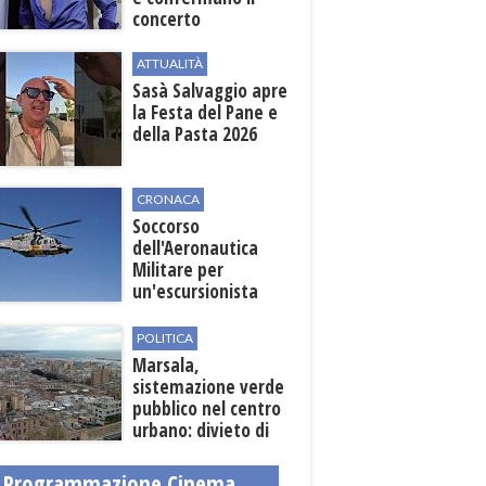
concerto
ATTUALITÀ
Sasà Salvaggio apre
la Festa del Pane e
della Pasta 2026
CRONACA
Soccorso
dell'Aeronautica
Militare per
un'escursionista
ferita nella Riserva
dello Zingaro
POLITICA
Marsala,
sistemazione verde
pubblico nel centro
urbano: divieto di
sosta nelle vie
interessate
Programmazione Cinema