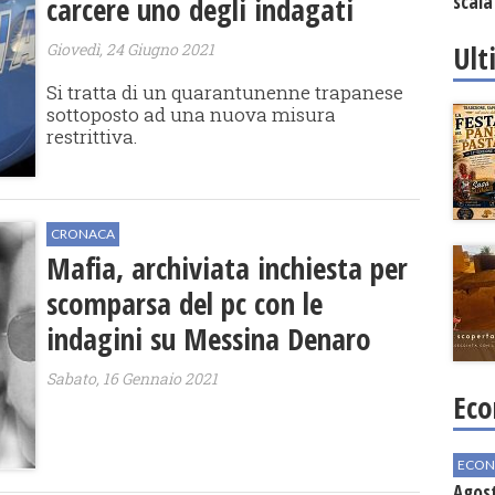
scala
carcere uno degli indagati
vinic
Ult
Giovedì, 24 Giugno 2021
Si tratta di un quarantunenne trapanese
sottoposto ad una nuova misura
restrittiva.
CRONACA
Mafia, archiviata inchiesta per
scomparsa del pc con le
indagini su Messina Denaro
Sabato, 16 Gennaio 2021
Eco
ECON
Agos