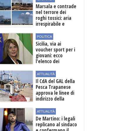
Marsala e contrade
nel terrore dei
roghi tossici: aria
irrespirabile e
rischio patologie
POLITICA
Sicilia, via ai
voucher sport per i
giovani: ecco
l'elenco dei
beneficiari
ATTUALITÀ
Il CdA del GAL della
Pesca Trapanese
approva le linee di
indirizzo della
Strategia
territoriale di
ATTUALITÀ
sviluppo
De Martino: i legali
replicano al sindaco
e confermano il