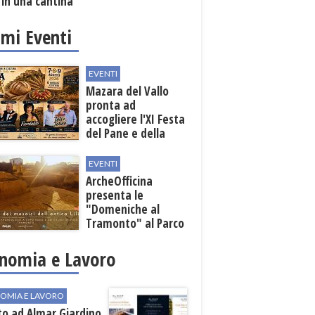
 in una cantina
ola
imi Eventi
EVENTI
Mazara del Vallo
pronta ad
accogliere l'XI Festa
del Pane e della
Pasta
EVENTI
ArcheOfficina
presenta le
"Domeniche al
Tramonto" al Parco
Archeologico di
Lilibeo
nomia e Lavoro
OMIA E LAVORO
to ad Almar Giardino