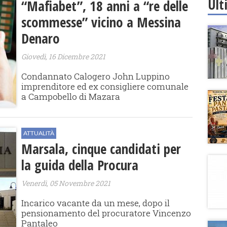
Ult
“Mafiabet”, 18 anni a “re delle
scommesse” vicino a Messina
Denaro
Giovedì, 16 Dicembre 2021
Condannato Calogero John Luppino
imprenditore ed ex consigliere comunale
a Campobello di Mazara
ATTUALITÀ
Marsala, cinque candidati per
la guida della Procura
Venerdì, 05 Novembre 2021
Incarico vacante da un mese, dopo il
pensionamento del procuratore Vincenzo
Pantaleo