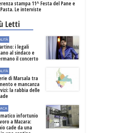
erenza stampa 11^ Festa del Pane e
 Pasta. Le interviste
iù Letti
ALITÀ
rtino: i legali
cano al sindaco e
ermano il concerto
ALITÀ
erie di Marsala tra
amento e mancanza
rvizi: la rabbia delle
rade
ACA
matico infortunio
avoro a Mazara:
aio cade da una