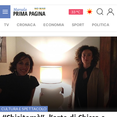
33 °C
TV
CRONACA
ECONOMIA
SPORT
POLITICA
CULTURA E SPETTACOLO