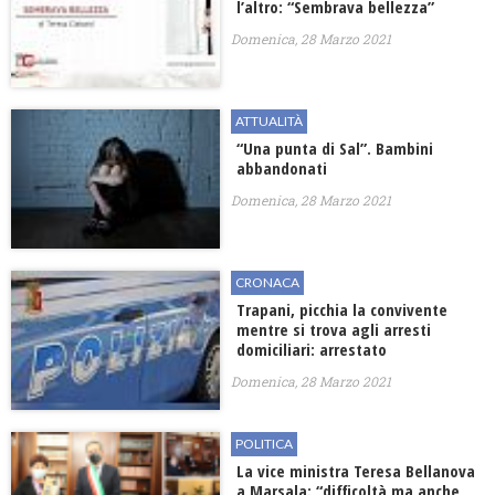
l’altro: “Sembrava bellezza”
Domenica, 28 Marzo 2021
ATTUALITÀ
“Una punta di Sal”. Bambini
abbandonati
Domenica, 28 Marzo 2021
CRONACA
Trapani, picchia la convivente
mentre si trova agli arresti
domiciliari: arrestato
Domenica, 28 Marzo 2021
POLITICA
La vice ministra Teresa Bellanova
a Marsala: “difficoltà ma anche