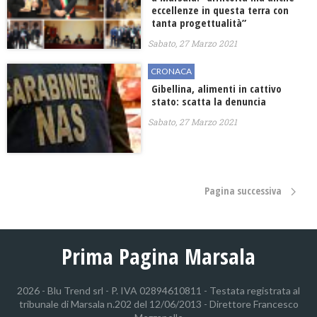
eccellenze in questa terra con
tanta progettualità”
Sabato, 27 Marzo 2021
CRONACA
Gibellina, alimenti in cattivo
stato: scatta la denuncia
Sabato, 27 Marzo 2021
Pagina successiva
Prima Pagina Marsala
2026 - Blu Trend srl - P. IVA 02894610811 - Testata registrata al
tribunale di Marsala n.202 del 12/06/2013 - Direttore Francesco