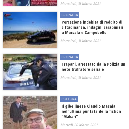
Mercoledì, 31 Marzo 2021
CRONACA
Percezione indebita di reddito di
cittadinanza, indagini carabinieri
a Marsala e Campobello
Mercoledì, 31 Marzo 2021
CRONACA
Trapani, arrestato dalla Polizia un
noto truffatore seriale
Mercoledì, 31 Marzo 2021
CULTURA
Il gibellinese Claudio Masala
nell’ultima puntata della fiction
“Màkari”
Martedì, 30 Marzo 2021