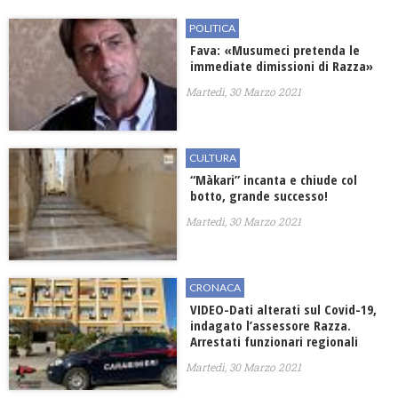
POLITICA
Fava: «Musumeci pretenda le
immediate dimissioni di Razza»
Martedì, 30 Marzo 2021
CULTURA
“Màkari” incanta e chiude col
botto, grande successo!
Martedì, 30 Marzo 2021
CRONACA
VIDEO-Dati alterati sul Covid-19,
indagato l’assessore Razza.
Arrestati funzionari regionali
Martedì, 30 Marzo 2021