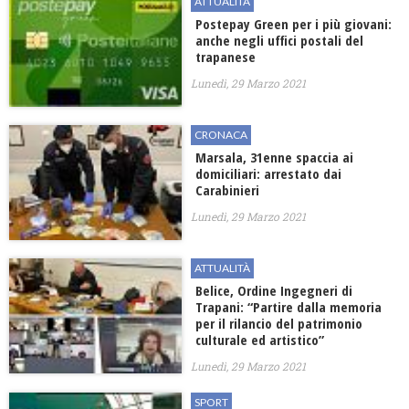
ATTUALITÀ
Postepay Green per i più giovani:
anche negli uffici postali del
trapanese
Lunedì, 29 Marzo 2021
CRONACA
Marsala, 31enne spaccia ai
domiciliari: arrestato dai
Carabinieri
Lunedì, 29 Marzo 2021
ATTUALITÀ
Belice, Ordine Ingegneri di
Trapani: “Partire dalla memoria
per il rilancio del patrimonio
culturale ed artistico”
Lunedì, 29 Marzo 2021
SPORT