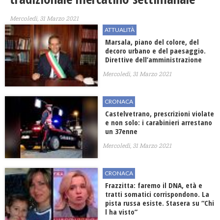
Mercoledì, 31 Marzo 2021
ATTUALITÀ
Marsala, piano del colore, del
decoro urbano e del paesaggio.
Direttive dell’amministrazione
Mercoledì, 31 Marzo 2021
CRONACA
Castelvetrano, prescrizioni violate
e non solo: i carabinieri arrestano
un 37enne
Mercoledì, 31 Marzo 2021
CRONACA
Frazzitta: faremo il DNA, età e
tratti somatici corrispondono. La
pista russa esiste. Stasera su “Chi
l ha visto”