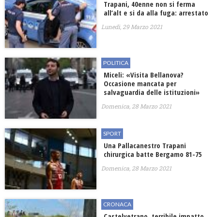
Trapani, 40enne non si ferma
all’alt e si da alla fuga: arrestato
Lunedì, 29 Marzo 2021
POLITICA
Miceli: «Visita Bellanova?
Occasione mancata per
salvaguardia delle istituzioni»
Domenica, 28 Marzo 2021
SPORT
Una Pallacanestro Trapani
chirurgica batte Bergamo 81-75
Domenica, 28 Marzo 2021
CRONACA
Castelvetrano, terribile impatto