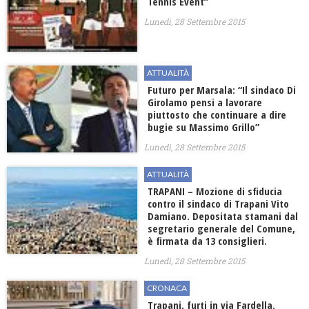
Tennis Event”
Lunedì, 28 Settembre 2015
ATTUALITÀ
Futuro per Marsala: “Il sindaco Di
Girolamo pensi a lavorare
piuttosto che continuare a dire
bugie su Massimo Grillo”
Lunedì, 28 Settembre 2015
ATTUALITÀ
TRAPANI – Mozione di sfiducia
contro il sindaco di Trapani Vito
Damiano. Depositata stamani dal
segretario generale del Comune,
è firmata da 13 consiglieri.
Lunedì, 28 Settembre 2015
CRONACA
Trapani, furti in via Fardella.