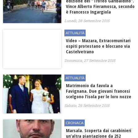
edizione del “Trofeo Garibaldino”.
Vince Alberto Fieramosca, secondo
è Francesco Ingargiola
Lunedì, 28 Settembre 2015
ATTUALITÀ
Video – Mazara, Extracomunitari
ospiti protestano e bloccano via
Castelvetrano
Domenica, 27 Settembre 2015
ATTUALITÀ
Matrimonio da favola a
Favignana. Due giovani francesi
scelgono l’isola per le loro nozze
Sabato, 26 Settembre 2015
CRONACA
Marsala. Scoperta dai carabinieri
un’altra piantagione da 252