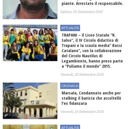
piante. Arrestato il responsabile.
Sabato, 26 Settembre 2015
ATTUALITÀ
TRAPANI – Il Liceo Statale “R.
Salvo”, il IV Circolo didattico di
Trapani e la scuola media” Bassi
Catalano”, con la collaborazione
del Circolo Nautilus di
Legambiente, hanno preso parte
a “Puliamo il mondo” 2015.
Venerdì, 25 Settembre 2015
CRONACA
Marsala, Condannato anche per
stalking il barista che accoltellò
l’ex fidanzata
Venerdì, 25 Settembre 2015
ATTUALITÀ