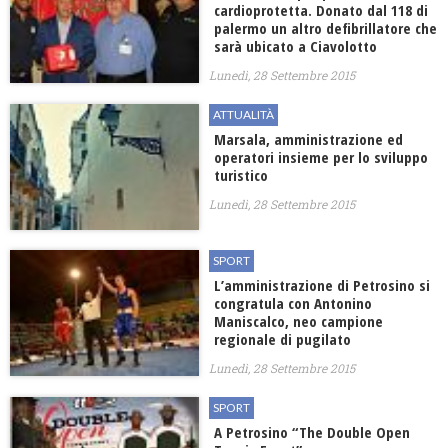
cardioprotetta. Donato dal 118 di
palermo un altro defibrillatore che
sarà ubicato a Ciavolotto
Lunedì, 28 Settembre 2015
ATTUALITÀ
Marsala, amministrazione ed
operatori insieme per lo sviluppo
turistico
Lunedì, 28 Settembre 2015
SPORT
L’amministrazione di Petrosino si
congratula con Antonino
Maniscalco, neo campione
regionale di pugilato
Lunedì, 28 Settembre 2015
SPORT
A Petrosino “The Double Open