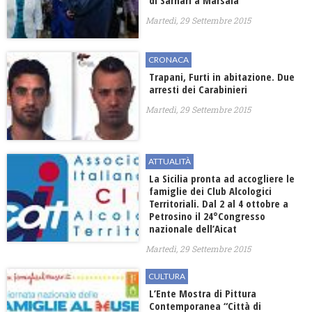
di Sarnari a Marsala
Martedì, 29 Settembre 2015
CRONACA
Trapani, Furti in abitazione. Due
arresti dei Carabinieri
Martedì, 29 Settembre 2015
ATTUALITÀ
La Sicilia pronta ad accogliere le
famiglie dei Club Alcologici
Territoriali. Dal 2 al 4 ottobre a
Petrosino il 24°Congresso
nazionale dell’Aicat
Martedì, 29 Settembre 2015
CULTURA
L’Ente Mostra di Pittura
Contemporanea “Città di