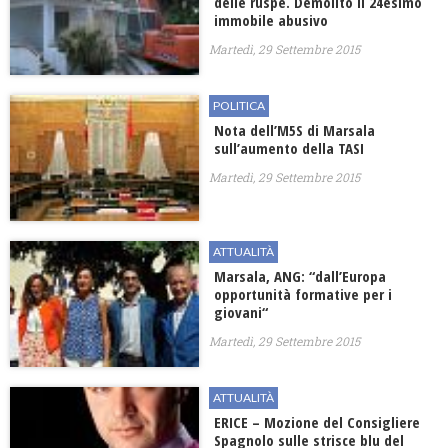
delle ruspe. Demolito il 24esimo
immobile abusivo
Martedì, 29 Settembre 2015
POLITICA
Nota dell’M5S di Marsala
sull’aumento della TASI
Martedì, 29 Settembre 2015
ATTUALITÀ
Marsala, ANG: “dall’Europa
opportunità formative per i
giovani“
Martedì, 29 Settembre 2015
ATTUALITÀ
ERICE – Mozione del Consigliere
Spagnolo sulle strisce blu del