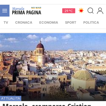
29 °C
TV
CRONACA
ECONOMIA
SPORT
POLITICA
ATTUALITÀ