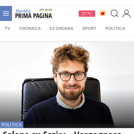
37 °C
TV
CRONACA
ECONOMIA
SPORT
POLITICA
POLITICA