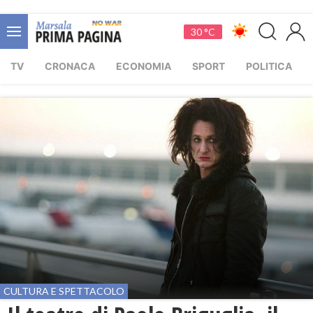
30 °C
TV
CRONACA
ECONOMIA
SPORT
POLITICA
CULTURA E SPETTACOLO