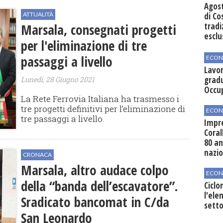
Agos
ATTUALITÀ
di Co
Marsala, consegnati progetti
tradi
esclu
per l'eliminazione di tre
agli 
passaggi a livello
ECON
Lavor
gradu
Lunedì, 28 Giugno 2021
Occu
La Rete Ferrovia Italiana ha trasmesso i
tre progetti definitivi per l’eliminazione di
ECON
tre passaggi a livello.
Impre
Coral
80 an
nazi
CRONACA
Marsala, altro audace colpo
ECON
della “banda dell’escavatore”.
Ciclo
l'elen
Sradicato bancomat in C/da
setto
San Leonardo