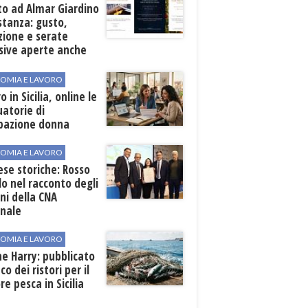
to ad Almar Giardino
stanza: gusto,
zione e serate
sive aperte anche
ospiti esterni
OMIA E LAVORO
o in Sicilia, online le
atorie di
pazione donna
OMIA E LAVORO
se storiche: Rosso
lo nel racconto degli
ni della CNA
onale
OMIA E LAVORO
ne Harry: pubblicato
co dei ristori per il
re pesca in Sicilia