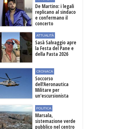
sviluppo
De Martino: i legali
replicano al sindaco
e confermano il
concerto
ATTUALITÀ
Sasà Salvaggio apre
la Festa del Pane e
della Pasta 2026
CRONACA
Soccorso
dell'Aeronautica
Militare per
un'escursionista
ferita nella Riserva
dello Zingaro
POLITICA
Marsala,
sistemazione verde
pubblico nel centro