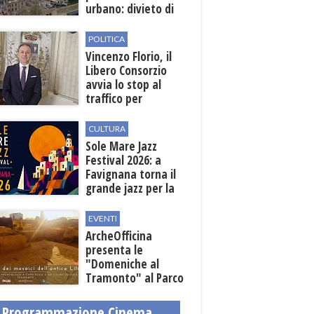
urbano: divieto di
sosta nelle vie
interessate
POLITICA
Vincenzo Florio, il
Libero Consorzio
avvia lo stop al
traffico per
collegare la
stazione
CULTURA
all'aeroporto
Sole Mare Jazz
Festival 2026: a
Favignana torna il
grande jazz per la
quarta edizione
EVENTI
ArcheOfficina
presenta le
"Domeniche al
Tramonto" al Parco
Archeologico di
Lilibeo
Programmazione Cinema