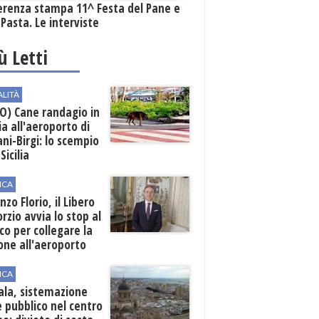
erenza stampa 11^ Festa del Pane e
 Pasta. Le interviste
iù Letti
ALITÀ
O) Cane randagio in
a all'aeroporto di
ni-Birgi: lo scempio
Sicilia
ICA
nzo Florio, il Libero
rzio avvia lo stop al
ico per collegare la
one all'aeroporto
ICA
ala, sistemazione
 pubblico nel centro