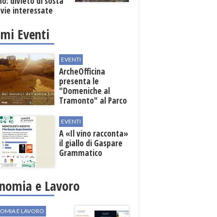
o: divieto di sosta
 vie interessate
imi Eventi
EVENTI
ArcheOfficina
presenta le
"Domeniche al
Tramonto" al Parco
Archeologico di
Lilibeo
EVENTI
A «Il vino racconta»
il giallo di Gaspare
Grammatico
nomia e Lavoro
OMIA E LAVORO