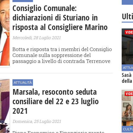
Consiglio Comunale:
Ult
dichiarazioni di Sturiano in
risposta al Consigliere Marino
Mercoledì, 28 Luglio 2021
Botta e risposta tra i membri del Consiglio
Comunale sulla soppressione del
passaggio a livello di contrada Terrenove
ATTU
Sasà 
della
ATTUALITÀ
Marsala, resoconto seduta
consiliare del 22 e 23 luglio
2021
Domenica, 25 Luglio 2021
CULT
Piano Economico e Finanziario pronto