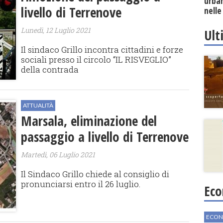
urban
livello di Terrenove
nelle
Lunedì, 12 Luglio 2021
Ult
Il sindaco Grillo incontra cittadini e forze
sociali presso il circolo “IL RISVEGLIO”
della contrada
ATTUALITÀ
Marsala, eliminazione del
passaggio a livello di Terrenove
Martedì, 06 Luglio 2021
Il Sindaco Grillo chiede al consiglio di
pronunciarsi entro il 26 luglio.
Eco
ECON