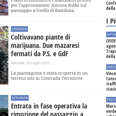
Conf
per l’approvazione. Ancora dubbi sul
della
passaggio a livello di Bambina.
I P
CRONACA
Coltivavano piante di
ATTU
(VIDE
marijuana. Due mazaresi
agoni
Trapa
fermati da P.S. e GdF
della 
Martedì, 20 Luglio 2021
POLIT
La piantagione è stata scoperta in un
Vince
terreno sito in Contrada Terrenove
Conso
traff
stazi
ATTUALITÀ
POLIT
Entrata in fase operativa la
Mars
verde
rimozione del passaggio a