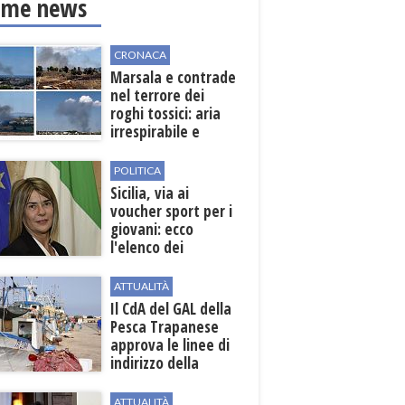
ime news
CRONACA
Marsala e contrade
nel terrore dei
roghi tossici: aria
irrespirabile e
rischio patologie
POLITICA
Sicilia, via ai
voucher sport per i
giovani: ecco
l'elenco dei
beneficiari
ATTUALITÀ
Il CdA del GAL della
Pesca Trapanese
approva le linee di
indirizzo della
Strategia
territoriale di
ATTUALITÀ