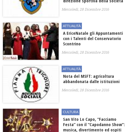
direzione sportiva della società
Mercoledì, 28 Dicembre 2016
ATTUALITÀ
A EriceNatale gli Appuntamenti
con i Talenti del Conservatorio
Scontrino
Mercoledì, 28 Dicembre 2016
ATTUALITÀ
Nota del MSFT: agricoltura
abbandonata dalle istituzioni
Mercoledì, 28 Dicembre 2016
CULTURA
San Vito Lo Capo, “Facciamo
Festa” con il “Capodanno Show”:
musica, divertimento ed ospiti