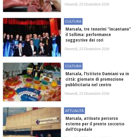
Venerdì, 23 Dicembre 2016
CULTURA
Marsala, tre tenorini “incantano”
il Sollima: performance
suggestive dei cori
Venerdì, 23 Dicembre 2016
CULTURA
Marsala, l’Istituto Damiani va in
città: giornate di promozione
pubblicitaria nel centro
Venerdì, 23 Dicembre 2016
ATTUALITÀ
Marsala, attivato percorso
esterno per il pronto soccorso
dell’Ospedale