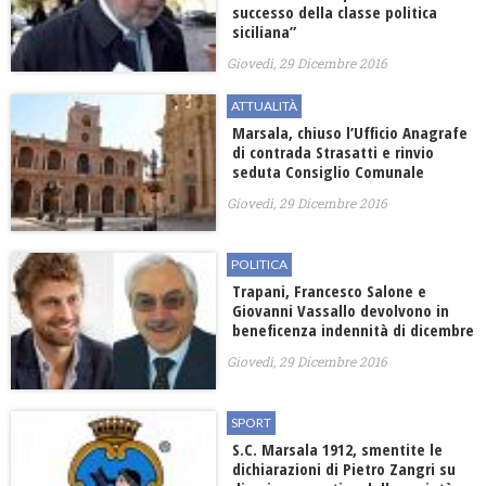
successo della classe politica
siciliana”
Giovedì, 29 Dicembre 2016
ATTUALITÀ
Marsala, chiuso l’Ufficio Anagrafe
di contrada Strasatti e rinvio
seduta Consiglio Comunale
Giovedì, 29 Dicembre 2016
POLITICA
Trapani, Francesco Salone e
Giovanni Vassallo devolvono in
beneficenza indennità di dicembre
Giovedì, 29 Dicembre 2016
SPORT
S.C. Marsala 1912, smentite le
dichiarazioni di Pietro Zangri su