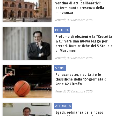
ventina di atti deliberativi:
determinante presenza della
minoranza
Venerdì, 30 Dicembre 2016
POLITICA
Profumo di elezioni e la “Crocetta
& C.” vara una nuova legge per i
precari. Dure critiche dei 5 Stelle e
di Musumeci
Venerdì, 30 Dicembre 2016
SPORT
Pallacanestro, risultati e le
classifiche della 15^giornata di
Serie A2 Citroën
Venerdì, 30 Dicembre 2016
ATTUALITÀ
Egadi, ordinanza del sindaco