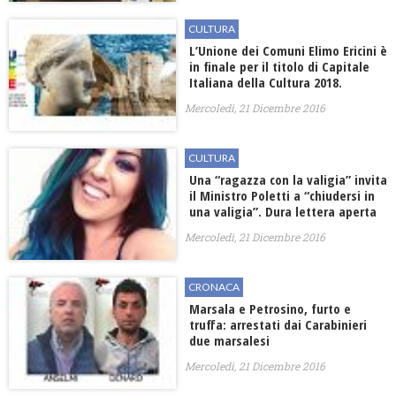
CULTURA
L’Unione dei Comuni Elimo Ericini è
in finale per il titolo di Capitale
Italiana della Cultura 2018.
Mercoledì, 21 Dicembre 2016
CULTURA
Una “ragazza con la valigia” invita
il Ministro Poletti a “chiudersi in
una valigia”. Dura lettera aperta
Mercoledì, 21 Dicembre 2016
CRONACA
Marsala e Petrosino, furto e
truffa: arrestati dai Carabinieri
due marsalesi
Mercoledì, 21 Dicembre 2016