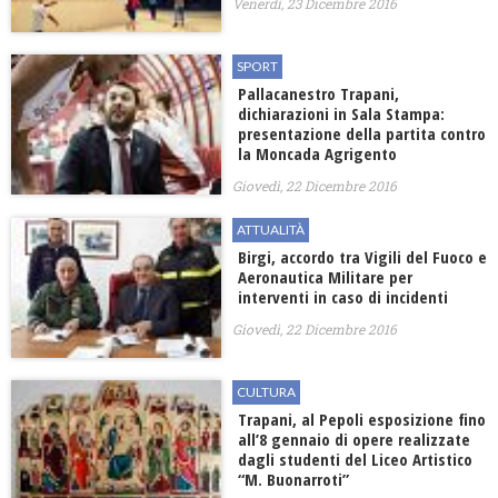
Venerdì, 23 Dicembre 2016
SPORT
Pallacanestro Trapani,
dichiarazioni in Sala Stampa:
presentazione della partita contro
la Moncada Agrigento
Giovedì, 22 Dicembre 2016
ATTUALITÀ
Birgi, accordo tra Vigili del Fuoco e
Aeronautica Militare per
interventi in caso di incidenti
Giovedì, 22 Dicembre 2016
CULTURA
Trapani, al Pepoli esposizione fino
all’8 gennaio di opere realizzate
dagli studenti del Liceo Artistico
“M. Buonarroti”