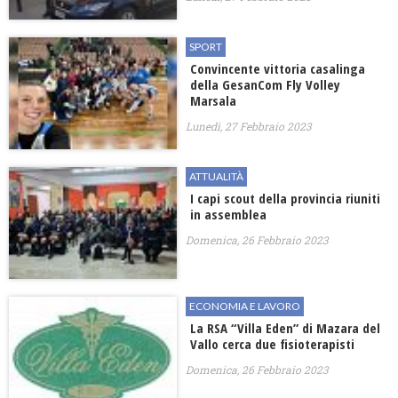
SPORT
Convincente vittoria casalinga
della GesanCom Fly Volley
Marsala
Lunedì, 27 Febbraio 2023
ATTUALITÀ
I capi scout della provincia riuniti
in assemblea
Domenica, 26 Febbraio 2023
ECONOMIA E LAVORO
La RSA “Villa Eden” di Mazara del
Vallo cerca due fisioterapisti
Domenica, 26 Febbraio 2023