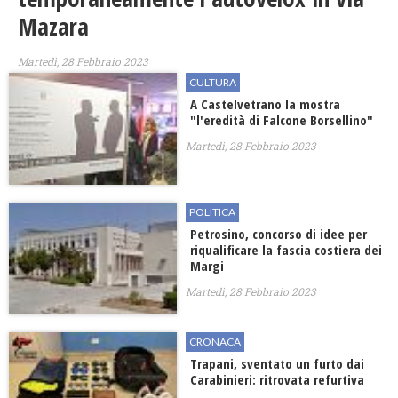
Mazara
Martedì, 28 Febbraio 2023
CULTURA
A Castelvetrano la mostra
"l'eredità di Falcone Borsellino"
Martedì, 28 Febbraio 2023
POLITICA
Petrosino, concorso di idee per
riqualificare la fascia costiera dei
Margi
Martedì, 28 Febbraio 2023
CRONACA
Trapani, sventato un furto dai
Carabinieri: ritrovata refurtiva