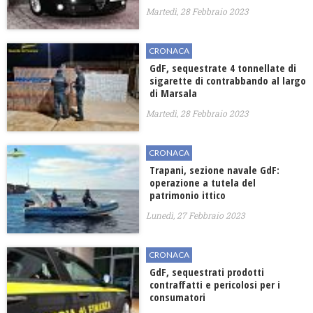
Martedì, 28 Febbraio 2023
CRONACA
GdF, sequestrate 4 tonnellate di
sigarette di contrabbando al largo
di Marsala
Martedì, 28 Febbraio 2023
CRONACA
Trapani, sezione navale GdF:
operazione a tutela del
patrimonio ittico
Lunedì, 27 Febbraio 2023
CRONACA
GdF, sequestrati prodotti
contraffatti e pericolosi per i
consumatori